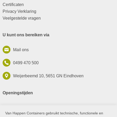
Certificaten
Privacy Verklaring
Veelgestelde vragen
U kunt ons bereiken via
Mail ons
0499 470 500
Weijerbeemd 10, 5651 GN Eindhoven
Openingstijden
Maandag t/m vrijdag van
Van Happen Containers gebruikt technische, functionele en
Cookie melding
7:00 tot 18:00 uur