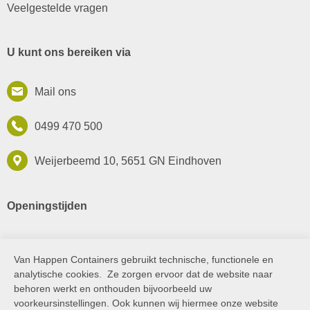
Veelgestelde vragen
U kunt ons bereiken via
Mail ons
0499 470 500
Weijerbeemd 10, 5651 GN Eindhoven
Openingstijden
Maandag t/m vrijdag van
Van Happen Containers gebruikt technische, functionele en
Cookie melding
7:00 tot 18:00 uur
analytische cookies. Ze zorgen ervoor dat de website naar
behoren werkt en onthouden bijvoorbeeld uw
voorkeursinstellingen. Ook kunnen wij hiermee onze website
Social media